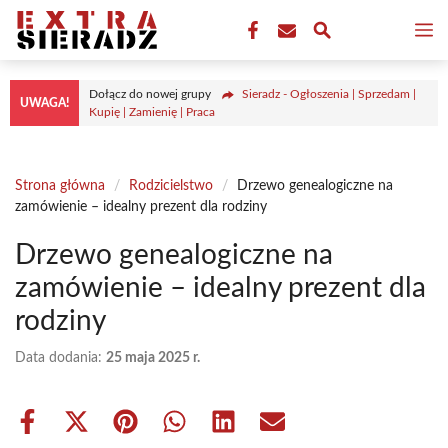
Przejdź
M
do
treści
Dołącz do nowej grupy
Sieradz - Ogłoszenia | Sprzedam |
UWAGA!
Kupię | Zamienię | Praca
Strona główna
/
Rodzicielstwo
/
Drzewo genealogiczne na
zamówienie – idealny prezent dla rodziny
Drzewo genealogiczne na
zamówienie – idealny prezent dla
rodziny
Data dodania:
25 maja 2025 r.
Share
Share
Share
Share
Share
Share
on
on
on
on
on
on