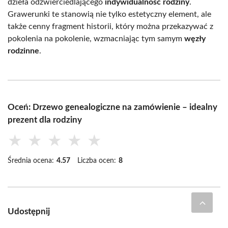
dzieła odzwierciedlającego
indywidualność rodziny
.
Grawerunki te stanowią nie tylko estetyczny element, ale
także cenny fragment historii, który można przekazywać z
pokolenia na pokolenie, wzmacniając tym samym
węzły
rodzinne
.
Oceń: Drzewo genealogiczne na zamówienie – idealny
prezent dla rodziny
★
★
★
★
★
Średnia ocena:
4.57
Liczba ocen:
8
Udostępnij