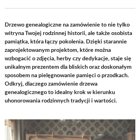
Facebook
X
Pinterest
WhatsApp
LinkedIn
Email
(Twitter)
Drzewo genealogiczne na zamówienie to nie tylko
witryna Twojej rodzinnej historii, ale także osobista
pamiątka, która łączy pokolenia. Dzięki starannie
zaprojektowanym projektom, które można
wzbogacić o zdjęcia, herby czy dedykacje, staje się
unikalnym prezentem dla bliskich oraz doskonałym
sposobem na pielęgnowanie pamięci o przodkach.
Odkryj, dlaczego zamówienie drzewa
genealogicznego to idealny krok w kierunku
uhonorowania rodzinnych tradycji i wartości.