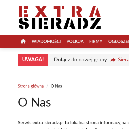
Przejdź
do
treści
WIADOMOŚCI
POLICJA
FIRMY
OGŁOSZE
UWAGA!
Dołącz do nowej grupy
Sier
Strona główna
/
O Nas
O Nas
Serwis extra-sieradz.pl to lokalna strona informacyjn