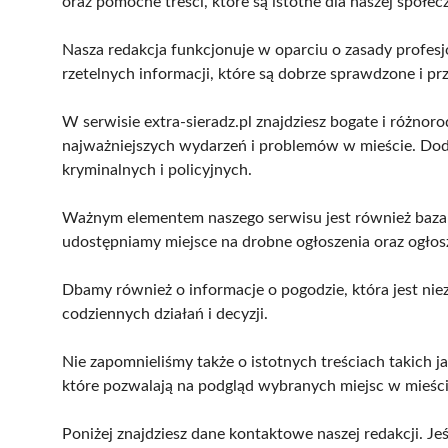
oraz pomocne treści, które są istotne dla naszej społec
Nasza redakcja funkcjonuje w oparciu o zasady profesj
rzetelnych informacji, które są dobrze sprawdzone i 
W serwisie extra-sieradz.pl znajdziesz bogate i różnor
najważniejszych wydarzeń i problemów w mieście. Doda
kryminalnych i policyjnych.
Ważnym elementem naszego serwisu jest również baza l
udostępniamy miejsce na drobne ogłoszenia oraz ogłosz
Dbamy również o informacje o pogodzie, która jest ni
codziennych działań i decyzji.
Nie zapomnieliśmy także o istotnych treściach takich 
które pozwalają na podgląd wybranych miejsc w mieści
Poniżej znajdziesz dane kontaktowe naszej redakcji. Jeś