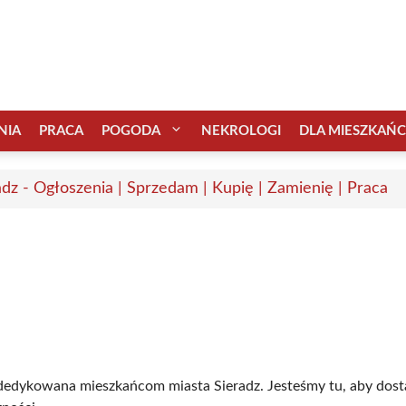
NIA
PRACA
POGODA
NEKROLOGI
DLA MIESZKAŃ
adz - Ogłoszenia | Sprzedam | Kupię | Zamienię | Praca
a dedykowana mieszkańcom miasta Sieradz. Jesteśmy tu, aby dost