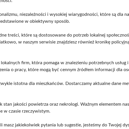
zności.
onalizmu, niezależności i wysokiej wiarygodności, które są dla 
przedstawione w obiektywny sposób.
odne treści, które są dostosowane do potrzeb lokalnej społeczno
tkowo, w naszym serwisie znajdziesz również kronikę policyjn
okalnych firm, która pomaga w znalezieniu potrzebnych usług 
enia o pracy, które mogą być cennym źródłem informacji dla os
ezwykle istotna dla mieszkańców. Dostarczamy aktualne dane m
jak stan jakości powietrza oraz nekrologi. Ważnym elementem n
e w czasie rzeczywistym.
li masz jakiekolwiek pytania lub sugestie, jesteśmy do Twojej dys