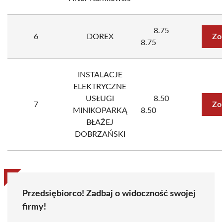
8.75
6
DOREX
Zo
8.75
INSTALACJE
ELEKTRYCZNE
USŁUGI
8.50
7
Zo
MINIKOPARKĄ
8.50
BŁAŻEJ
DOBRZAŃSKI
Przedsiębiorco! Zadbaj o widoczność swojej
firmy!