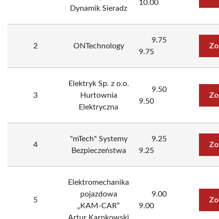
10.00
Dynamik Sieradz
9.75
2
ONTechnology
Zo
9.75
Elektryk Sp. z o.o.
9.50
3
Hurtownia
Zo
9.50
Elektryczna
"mTech" Systemy
9.25
4
Zo
Bezpieczeństwa
9.25
Elektromechanika
pojazdowa
9.00
5
Zo
„KAM-CAR”
9.00
Artur Karnkowski