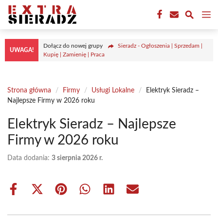
Przejdź
M
do
treści
Dołącz do nowej grupy
Sieradz - Ogłoszenia | Sprzedam |
UWAGA!
Kupię | Zamienię | Praca
Strona główna
/
Firmy
/
Usługi Lokalne
/
Elektryk Sieradz –
Najlepsze Firmy w 2026 roku
Elektryk Sieradz – Najlepsze
Firmy w 2026 roku
Data dodania:
3 sierpnia 2026 r.
Share
Share
Share
Share
Share
Share
on
on
on
on
on
on
Facebook
X
Pinterest
WhatsApp
LinkedIn
Email
(Twitter)