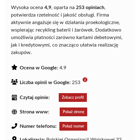
Wysoka ocena
4,9
, oparta na
253 opiniach
,
potwierdza rzetelność i jakość obsługi. Firma
aktywnie angażuje się w działania proekologiczne,
wspierając recykling baterii i żarówek. Dodatkowo
umożliwia płatności zarówno kartami debetowymi,
jak i kredytowymi, co znacząco ułatwia realizację
zakupów.
Ocena w Google:
4.9
Liczba opinii w Google:
253
Czytaj opinie:
Zobacz profil
Strona www:
Pokaż stronę
Numer telefonu:
Pokaż numer
Lokalizacja:
Polskiej Organizacji Wojskowej 32,