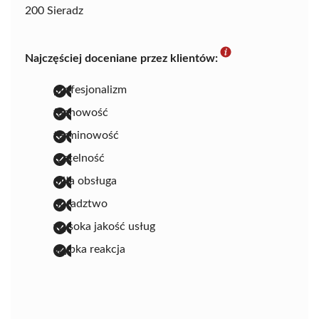
200 Sieradz
Najczęściej doceniane przez klientów:
profesjonalizm
fachowość
terminowość
rzetelność
miła obsługa
doradztwo
wysoka jakość usług
szybka reakcja