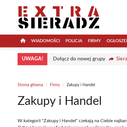
Przejdź
do
treści
WIADOMOŚCI
POLICJA
FIRMY
OGŁOSZE
UWAGA!
Dołącz do nowej grupy
Sier
Strona główna
/
Firmy
/
Zakupy i Handel
Zakupy i Handel
W kategorii "Zakupy i Handel" czekają na Ciebie najbar