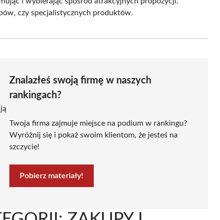
jąc i wybierając spośród atrakcyjnych propozycji.
upów, czy specjalistycznych produktów.
Znalazłeś swoją firmę w naszych
rankingach?
ją
Twoja firma zajmuje miejsce na podium w rankingu?
Wyróżnij się i pokaż swoim klientom, że jesteś na
szczycie!
Pobierz materiały!
EGORII: ZAKUPY I