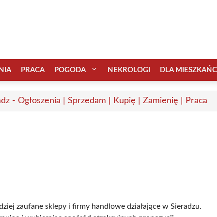
NIA
PRACA
POGODA
NEKROLOGI
DLA MIESZKAŃ
adz - Ogłoszenia | Sprzedam | Kupię | Zamienię | Praca
dziej zaufane sklepy i firmy handlowe działające w Sieradzu.