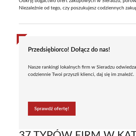
Odkryj bogactwo ofert zakupowych w Sieradzu, porównu
Niezależnie od tego, czy poszukujesz codziennych zak
Przedsiębiorco! Dołącz do nas!
Nasze rankingi lokalnych firm w Sieradzu odwiedza
codziennie Twoi przyszli klienci, daj się im znaleźć.
Sprawdź ofertę!
37 TYPÓW FIRM W KAT