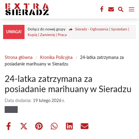
Przejdź
M
do
treści
Dołącz do nowej grupy
Sieradz - Ogłoszenia | Sprzedam |
UWAGA!
Kupię | Zamienię | Praca
Strona główna
/
Kronika Policyjna
/
24-latka zatrzymana za
posiadanie marihuany w Sieradzu
24-latka zatrzymana za
posiadanie marihuany w Sieradzu
Data dodania:
19 lutego 2026 r.
Share
Share
Share
Share
Share
Share
on
on
on
on
on
on
Facebook
X
Pinterest
WhatsApp
LinkedIn
Email