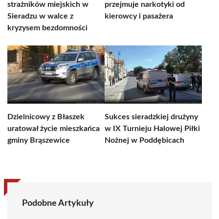
strażników miejskich w
przejmuje narkotyki od
Sieradzu w walce z
kierowcy i pasażera
kryzysem bezdomności
Dzielnicowy z Błaszek
Sukces sieradzkiej drużyny
uratował życie mieszkańca
w IX Turnieju Halowej Piłki
gminy Brąszewice
Nożnej w Poddębicach
Podobne Artykuły