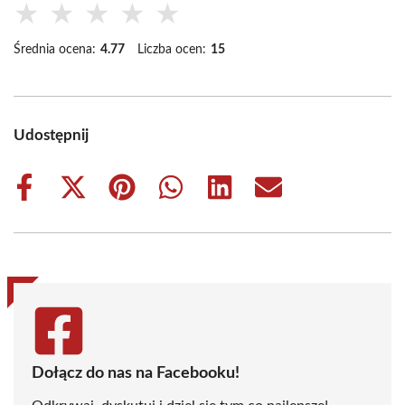
★
★
★
★
★
Średnia ocena:
4.77
Liczba ocen:
15
Udostępnij
Share
Share
Share
Share
Share
Share
on
on
on
on
on
on
Facebook
X
Pinterest
WhatsApp
LinkedIn
Email
(Twitter)
Dołącz do nas na Facebooku!