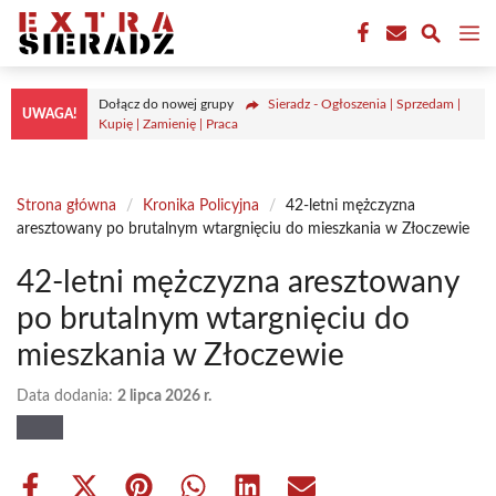
Przejdź
M
do
treści
Dołącz do nowej grupy
Sieradz - Ogłoszenia | Sprzedam |
UWAGA!
Kupię | Zamienię | Praca
Strona główna
/
Kronika Policyjna
/
42-letni mężczyzna
aresztowany po brutalnym wtargnięciu do mieszkania w Złoczewie
42-letni mężczyzna aresztowany
po brutalnym wtargnięciu do
mieszkania w Złoczewie
Data dodania:
2 lipca 2026 r.
Share
Share
Share
Share
Share
Share