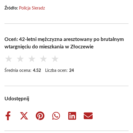
Źródło:
Policja Sieradz
Oceń: 42-letni mężczyzna aresztowany po brutalnym
wtargnięciu do mieszkania w Złoczewie
★
★
★
★
★
Średnia ocena:
4.52
Liczba ocen:
24
Udostępnij
Share
Share
Share
Share
Share
Share
on
on
on
on
on
on
Facebook
X
Pinterest
WhatsApp
LinkedIn
Email
(Twitter)