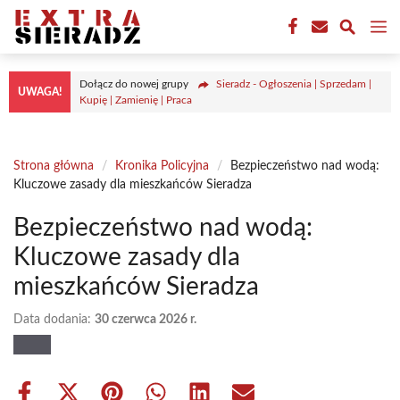
Przejdź
M
do
treści
Dołącz do nowej grupy
Sieradz - Ogłoszenia | Sprzedam |
UWAGA!
Kupię | Zamienię | Praca
Strona główna
/
Kronika Policyjna
/
Bezpieczeństwo nad wodą:
Kluczowe zasady dla mieszkańców Sieradza
Bezpieczeństwo nad wodą:
Kluczowe zasady dla
mieszkańców Sieradza
Data dodania:
30 czerwca 2026 r.
Share
Share
Share
Share
Share
Share