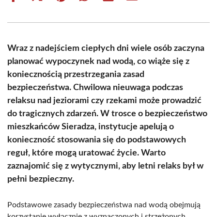
on
on
on
on
on
on
Facebook
X
Pinterest
WhatsApp
LinkedIn
Email
(Twitter)
Wraz z nadejściem ciepłych dni wiele osób zaczyna
planować wypoczynek nad wodą, co wiąże się z
koniecznością przestrzegania zasad
bezpieczeństwa. Chwilowa nieuwaga podczas
relaksu nad jeziorami czy rzekami może prowadzić
do tragicznych zdarzeń. W trosce o bezpieczeństwo
mieszkańców Sieradza, instytucje apelują o
konieczność stosowania się do podstawowych
reguł, które mogą uratować życie. Warto
zaznajomić się z wytycznymi, aby letni relaks był w
pełni bezpieczny.
Podstawowe zasady bezpieczeństwa nad wodą obejmują
korzystanie wyłącznie z wyznaczonych i strzeżonych