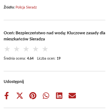
Źródło:
Policja Sieradz
Oceń: Bezpieczeństwo nad wodą: Kluczowe zasady dla
mieszkańców Sieradza
★
★
★
★
★
Średnia ocena:
4.64
Liczba ocen:
19
Udostępnij
Share
Share
Share
Share
Share
Share
on
on
on
on
on
on
Facebook
X
Pinterest
WhatsApp
LinkedIn
Email
(Twitter)