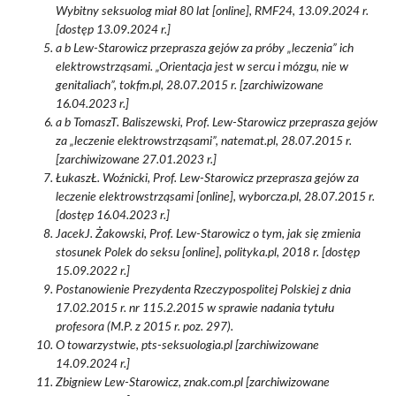
Wybitny seksuolog miał 80 lat [online], RMF24, 13.09.2024 r.
[dostęp 13.09.2024 r.]
a b Lew-Starowicz przeprasza gejów za próby „leczenia” ich
elektrowstrząsami. „Orientacja jest w sercu i mózgu, nie w
genitaliach”, tokfm.pl, 28.07.2015 r. [zarchiwizowane
16.04.2023 r.]
a b TomaszT. Baliszewski, Prof. Lew-Starowicz przeprasza gejów
za „leczenie elektrowstrząsami”, natemat.pl, 28.07.2015 r.
[zarchiwizowane 27.01.2023 r.]
ŁukaszŁ. Woźnicki, Prof. Lew-Starowicz przeprasza gejów za
leczenie elektrowstrząsami [online], wyborcza.pl, 28.07.2015 r.
[dostęp 16.04.2023 r.]
JacekJ. Żakowski, Prof. Lew-Starowicz o tym, jak się zmienia
stosunek Polek do seksu [online], polityka.pl, 2018 r. [dostęp
15.09.2022 r.]
Postanowienie Prezydenta Rzeczypospolitej Polskiej z dnia
17.02.2015 r. nr 115.2.2015 w sprawie nadania tytułu
profesora (M.P. z 2015 r. poz. 297).
O towarzystwie, pts-seksuologia.pl [zarchiwizowane
14.09.2024 r.]
Zbigniew Lew-Starowicz, znak.com.pl [zarchiwizowane