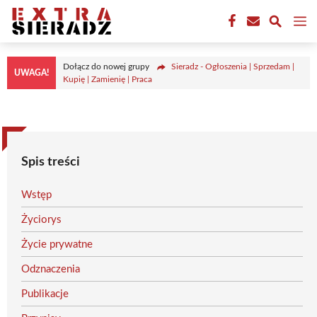
Przejdź
M
do
treści
Dołącz do nowej grupy
Sieradz - Ogłoszenia | Sprzedam |
UWAGA!
Kupię | Zamienię | Praca
Spis treści
Wstęp
Życiorys
Życie prywatne
Odznaczenia
Publikacje