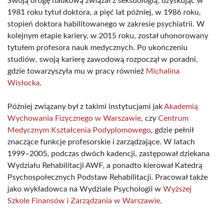
Swoją drogę naukową związał z seksuologią, uzyskując w
1981 roku tytuł doktora, a pięć lat później, w 1986 roku,
stopień doktora habilitowanego w zakresie psychiatrii. W
kolejnym etapie kariery, w 2015 roku, został uhonorowany
tytułem profesora nauk medycznych. Po ukończeniu
studiów, swoją karierę zawodową rozpoczął w poradni,
gdzie towarzyszyła mu w pracy również
Michalina
Wisłocka
.
Później związany był z takimi instytucjami jak
Akademią
Wychowania Fizycznego w Warszawie
, czy
Centrum
Medycznym Kształcenia Podyplomowego
, gdzie pełnił
znaczące funkcje profesorskie i zarządzające. W latach
1999–2005, podczas dwóch kadencji, zastępował dziekana
Wydziału Rehabilitacji AWF, a ponadto kierował Katedrą
Psychospołecznych Podstaw Rehabilitacji. Pracował także
jako wykładowca na Wydziale Psychologii w
Wyższej
Szkole Finansów i Zarządzania w Warszawie
.