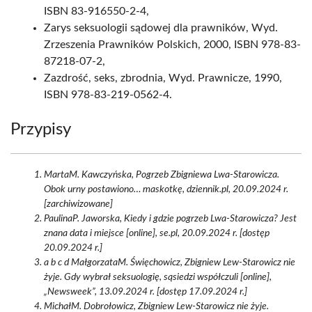
ISBN 83-916550-2-4,
Zarys seksuologii sądowej dla prawników, Wyd.
Zrzeszenia Prawników Polskich, 2000, ISBN 978-83-
87218-07-2,
Zazdrość, seks, zbrodnia, Wyd. Prawnicze, 1990,
ISBN 978-83-219-0562-4.
Przypisy
MartaM. Kawczyńska, Pogrzeb Zbigniewa Lwa-Starowicza.
Obok urny postawiono… maskotkę, dziennik.pl, 20.09.2024 r.
[zarchiwizowane]
PaulinaP. Jaworska, Kiedy i gdzie pogrzeb Lwa-Starowicza? Jest
znana data i miejsce [online], se.pl, 20.09.2024 r. [dostęp
20.09.2024 r.]
a b c d MałgorzataM. Święchowicz, Zbigniew Lew-Starowicz nie
żyje. Gdy wybrał seksuologię, sąsiedzi współczuli [online],
„Newsweek”, 13.09.2024 r. [dostęp 17.09.2024 r.]
MichałM. Dobrołowicz, Zbigniew Lew-Starowicz nie żyje.