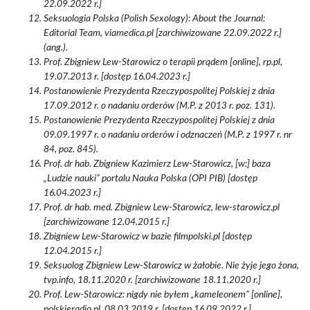
22.09.2022 r.]
Seksuologia Polska (Polish Sexology): About the Journal:
Editorial Team, viamedica.pl [zarchiwizowane 22.09.2022 r.]
(ang.).
Prof. Zbigniew Lew-Starowicz o terapii prądem [online], rp.pl,
19.07.2013 r. [dostęp 16.04.2023 r.]
Postanowienie Prezydenta Rzeczypospolitej Polskiej z dnia
17.09.2012 r. o nadaniu orderów (M.P. z 2013 r. poz. 131).
Postanowienie Prezydenta Rzeczypospolitej Polskiej z dnia
09.09.1997 r. o nadaniu orderów i odznaczeń (M.P. z 1997 r. nr
84, poz. 845).
Prof. dr hab. Zbigniew Kazimierz Lew-Starowicz, [w:] baza
„Ludzie nauki” portalu Nauka Polska (OPI PIB) [dostęp
16.04.2023 r.]
Prof. dr hab. med. Zbigniew Lew-Starowicz, lew-starowicz.pl
[zarchiwizowane 12.04.2015 r.]
Zbigniew Lew-Starowicz w bazie filmpolski.pl [dostęp
12.04.2015 r.]
Seksuolog Zbigniew Lew-Starowicz w żałobie. Nie żyje jego żona,
tvp.info, 18.11.2020 r. [zarchiwizowane 18.11.2020 r.]
Prof. Lew-Starowicz: nigdy nie byłem „kameleonem” [online],
polskieradio.pl, 08.03.2019 r. [dostęp 16.09.2022 r.]