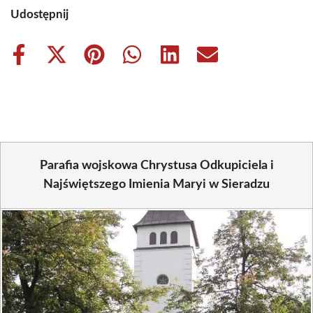
Udostępnij
Share
Share
Share
Share
Share
Share
on
on
on
on
on
on
Facebook
X
Pinterest
WhatsApp
LinkedIn
Email
(Twitter)
Parafia wojskowa Chrystusa Odkupiciela i
Najświętszego Imienia Maryi w Sieradzu