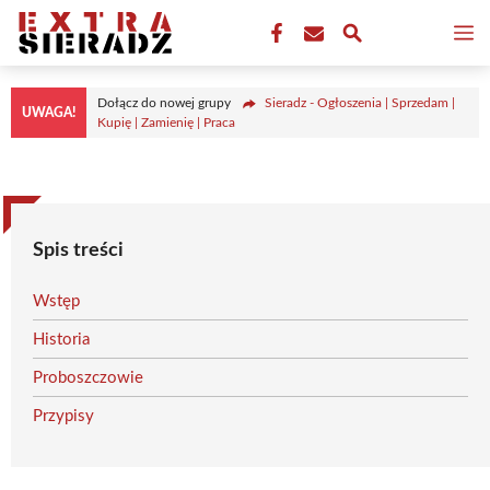
Przejdź
M
do
treści
Dołącz do nowej grupy
Sieradz - Ogłoszenia | Sprzedam |
UWAGA!
Kupię | Zamienię | Praca
Spis treści
Wstęp
Historia
Proboszczowie
Przypisy