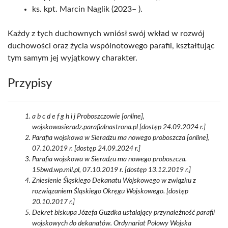
ks. kpt. Marcin Naglik (2023– ).
Każdy z tych duchownych wniósł swój wkład w rozwój
duchowości oraz życia wspólnotowego parafii, kształtując
tym samym jej wyjątkowy charakter.
Przypisy
a b c d e f g h i j Proboszczowie [online],
wojskowasieradz.parafialnastrona.pl [dostęp 24.09.2024 r.]
Parafia wojskowa w Sieradzu ma nowego proboszcza [online],
07.10.2019 r. [dostęp 24.09.2024 r.]
Parafia wojskowa w Sieradzu ma nowego proboszcza.
15bwd.wp.mil.pl, 07.10.2019 r. [dostęp 13.12.2019 r.]
Zniesienie Śląskiego Dekanatu Wojskowego w związku z
rozwiązaniem Śląskiego Okręgu Wojskowego. [dostęp
20.10.2017 r.]
Dekret biskupa Józefa Guzdka ustalający przynależność parafii
wojskowych do dekanatów. Ordynariat Polowy Wojska