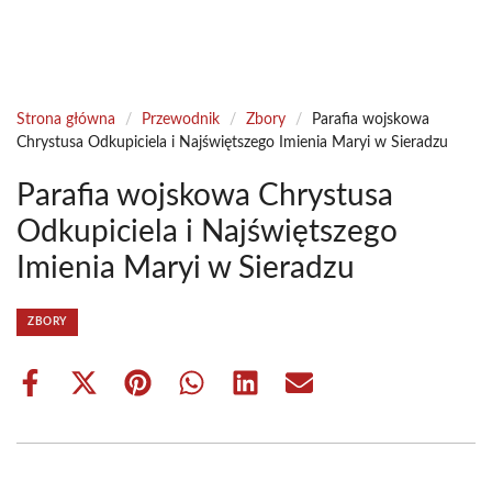
Strona główna
/
Przewodnik
/
Zbory
/
Parafia wojskowa
Chrystusa Odkupiciela i Najświętszego Imienia Maryi w Sieradzu
Parafia wojskowa Chrystusa
Odkupiciela i Najświętszego
Imienia Maryi w Sieradzu
ZBORY
Share
Share
Share
Share
Share
Share
on
on
on
on
on
on
Facebook
X
Pinterest
WhatsApp
LinkedIn
Email
(Twitter)