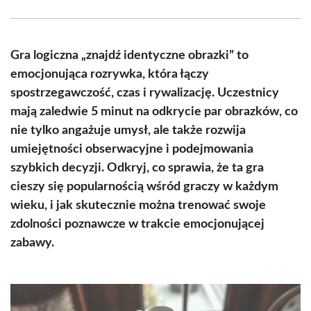
Facebook
X
Pinterest
WhatsApp
LinkedIn
Email
(Twitter)
Gra logiczna „znajdź identyczne obrazki” to
emocjonująca rozrywka, która łączy
spostrzegawczość, czas i rywalizację. Uczestnicy
mają zaledwie 5 minut na odkrycie par obrazków, co
nie tylko angażuje umysł, ale także rozwija
umiejętności obserwacyjne i podejmowania
szybkich decyzji. Odkryj, co sprawia, że ta gra
cieszy się popularnością wśród graczy w każdym
wieku, i jak skutecznie można trenować swoje
zdolności poznawcze w trakcie emocjonującej
zabawy.