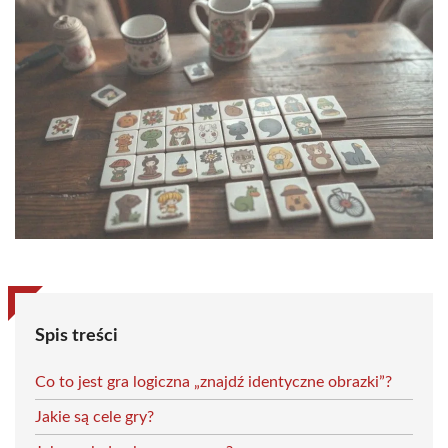
Spis treści
Co to jest gra logiczna „znajdź identyczne obrazki”?
Jakie są cele gry?