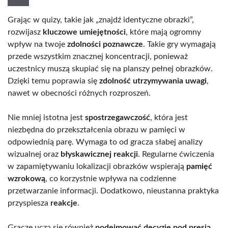
Grając w quizy, takie jak „znajdź identyczne obrazki”,
rozwijasz
kluczowe umiejętności
, które mają ogromny
wpływ na twoje
zdolności poznawcze
. Takie gry wymagają
przede wszystkim znacznej koncentracji, ponieważ
uczestnicy muszą skupiać się na planszy pełnej obrazków.
Dzięki temu poprawia się
zdolność utrzymywania uwagi
,
nawet w obecności różnych rozproszeń.
Nie mniej istotna jest
spostrzegawczość
, która jest
niezbędna do przekształcenia obrazu w pamięci w
odpowiednią parę. Wymaga to od gracza słabej analizy
wizualnej oraz
błyskawicznej reakcji
. Regularne ćwiczenia
w zapamiętywaniu lokalizacji obrazków wspierają
pamięć
wzrokową
, co korzystnie wpływa na codzienne
przetwarzanie informacji. Dodatkowo, nieustanna praktyka
przyspiesza
reakcje
.
Gracze uczą się również
podejmować decyzje pod presją