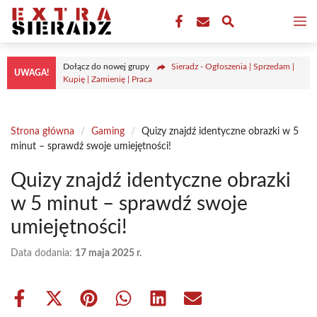
Przejdź
M
do
treści
Dołącz do nowej grupy
Sieradz - Ogłoszenia | Sprzedam |
UWAGA!
Kupię | Zamienię | Praca
Strona główna
/
Gaming
/
Quizy znajdź identyczne obrazki w 5
minut – sprawdź swoje umiejętności!
Quizy znajdź identyczne obrazki
w 5 minut – sprawdź swoje
umiejętności!
Data dodania:
17 maja 2025 r.
Share
Share
Share
Share
Share
Share
on
on
on
on
on
on