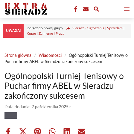
Przejdź
M
do
treści
Dołącz do nowej grupy
Sieradz - Ogłoszenia | Sprzedam |
UWAGA!
Kupię | Zamienię | Praca
Strona główna
/
Wiadomości
/
Ogólnopolski Turniej Tenisowy o
Puchar firmy ABEL w Sieradzu zakończony sukcesem
Ogólnopolski Turniej Tenisowy o
Puchar firmy ABEL w Sieradzu
zakończony sukcesem
Data dodania:
7 października 2025 r.
Share
Share
Share
Share
Share
Share