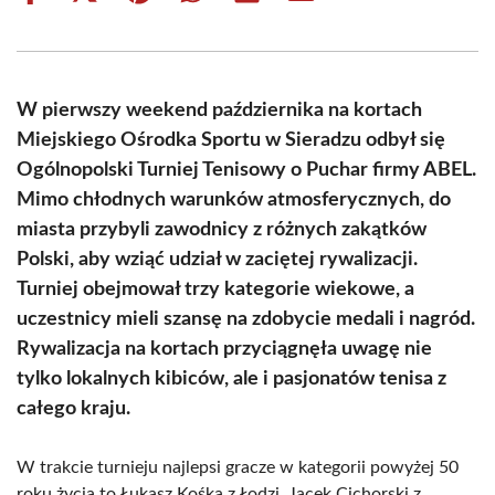
on
on
on
on
on
on
Facebook
X
Pinterest
WhatsApp
LinkedIn
Email
(Twitter)
W pierwszy weekend października na kortach
Miejskiego Ośrodka Sportu w Sieradzu odbył się
Ogólnopolski Turniej Tenisowy o Puchar firmy ABEL.
Mimo chłodnych warunków atmosferycznych, do
miasta przybyli zawodnicy z różnych zakątków
Polski, aby wziąć udział w zaciętej rywalizacji.
Turniej obejmował trzy kategorie wiekowe, a
uczestnicy mieli szansę na zdobycie medali i nagród.
Rywalizacja na kortach przyciągnęła uwagę nie
tylko lokalnych kibiców, ale i pasjonatów tenisa z
całego kraju.
W trakcie turnieju najlepsi gracze w kategorii powyżej 50
roku życia to Łukasz Kośka z Łodzi, Jacek Cichorski z