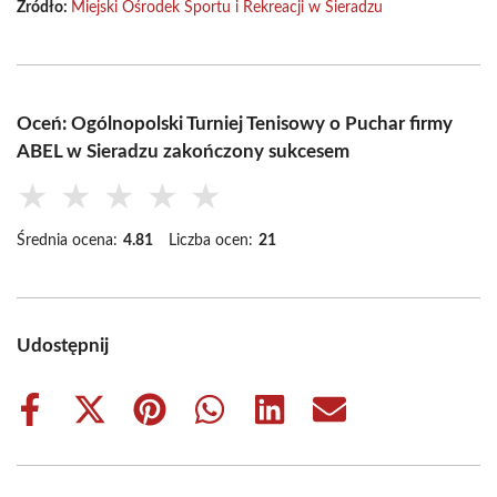
Źródło:
Miejski Ośrodek Sportu i Rekreacji w Sieradzu
Oceń: Ogólnopolski Turniej Tenisowy o Puchar firmy
ABEL w Sieradzu zakończony sukcesem
★
★
★
★
★
Średnia ocena:
4.81
Liczba ocen:
21
Udostępnij
Share
Share
Share
Share
Share
Share
on
on
on
on
on
on
Facebook
X
Pinterest
WhatsApp
LinkedIn
Email
(Twitter)