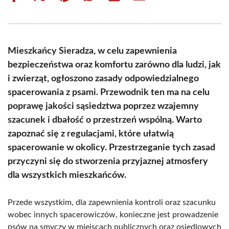
on
on
on
on
on
on
Facebook
X
Pinterest
WhatsApp
LinkedIn
Email
(Twitter)
Mieszkańcy Sieradza, w celu zapewnienia
bezpieczeństwa oraz komfortu zarówno dla ludzi, jak
i zwierząt, ogłoszono zasady odpowiedzialnego
spacerowania z psami. Przewodnik ten ma na celu
poprawę jakości sąsiedztwa poprzez wzajemny
szacunek i dbałość o przestrzeń wspólną. Warto
zapoznać się z regulacjami, które ułatwią
spacerowanie w okolicy. Przestrzeganie tych zasad
przyczyni się do stworzenia przyjaznej atmosfery
dla wszystkich mieszkańców.
Przede wszystkim, dla zapewnienia kontroli oraz szacunku
wobec innych spacerowiczów, konieczne jest prowadzenie
psów na smyczy w miejscach publicznych oraz osiedlowych