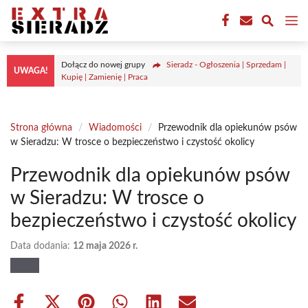
Przejdź
M
do
treści
Dołącz do nowej grupy
Sieradz - Ogłoszenia | Sprzedam |
UWAGA!
Kupię | Zamienię | Praca
Strona główna
/
Wiadomości
/
Przewodnik dla opiekunów psów
w Sieradzu: W trosce o bezpieczeństwo i czystość okolicy
Przewodnik dla opiekunów psów
w Sieradzu: W trosce o
bezpieczeństwo i czystość okolicy
Data dodania:
12 maja 2026 r.
Share
Share
Share
Share
Share
Share