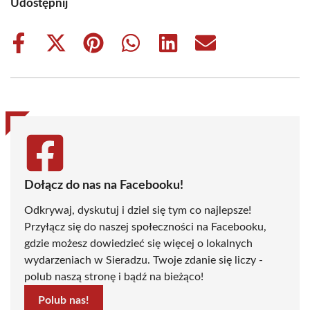
Udostępnij
Share
Share
Share
Share
Share
Share
on
on
on
on
on
on
Facebook
X
Pinterest
WhatsApp
LinkedIn
Email
(Twitter)
Dołącz do nas na Facebooku!
Odkrywaj, dyskutuj i dziel się tym co najlepsze!
Przyłącz się do naszej społeczności na Facebooku,
gdzie możesz dowiedzieć się więcej o lokalnych
wydarzeniach w Sieradzu. Twoje zdanie się liczy -
polub naszą stronę i bądź na bieżąco!
Polub nas!