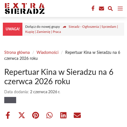
Przejdź
M
do
treści
Dołącz do nowej grupy
Sieradz - Ogłoszenia | Sprzedam |
UWAGA!
Kupię | Zamienię | Praca
Strona główna
/
Wiadomości
/
Repertuar Kina w Sieradzu na 6
czerwca 2026 roku
Repertuar Kina w Sieradzu na 6
czerwca 2026 roku
Data dodania:
2 czerwca 2026 r.
Share
Share
Share
Share
Share
Share
on
on
on
on
on
on
Facebook
X
Pinterest
WhatsApp
LinkedIn
Email