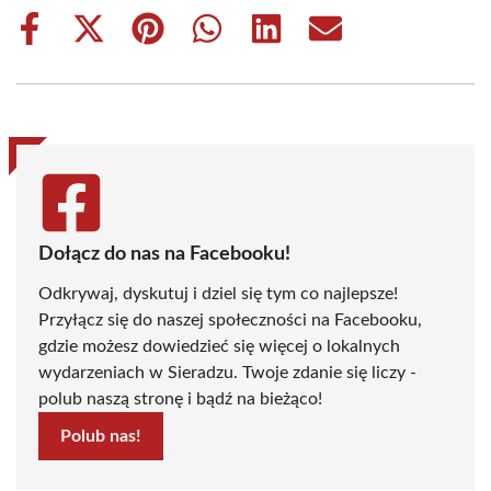
Share
Share
Share
Share
Share
Share
on
on
on
on
on
on
Facebook
X
Pinterest
WhatsApp
LinkedIn
Email
(Twitter)
Dołącz do nas na Facebooku!
Odkrywaj, dyskutuj i dziel się tym co najlepsze!
Przyłącz się do naszej społeczności na Facebooku,
gdzie możesz dowiedzieć się więcej o lokalnych
wydarzeniach w Sieradzu. Twoje zdanie się liczy -
polub naszą stronę i bądź na bieżąco!
Polub nas!