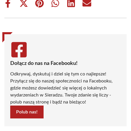
Share
Share
Share
Share
Share
Share
on
on
on
on
on
on
Facebook
X
Pinterest
WhatsApp
LinkedIn
Email
(Twitter)
Dołącz do nas na Facebooku!
Odkrywaj, dyskutuj i dziel się tym co najlepsze!
Przyłącz się do naszej społeczności na Facebooku,
gdzie możesz dowiedzieć się więcej o lokalnych
wydarzeniach w Sieradzu. Twoje zdanie się liczy -
polub naszą stronę i bądź na bieżąco!
Polub nas!