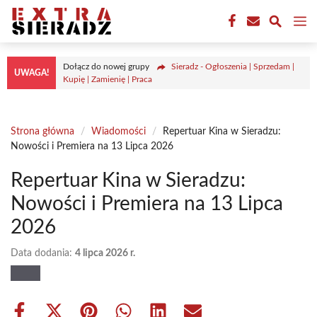
Przejdź
M
do
treści
Dołącz do nowej grupy
Sieradz - Ogłoszenia | Sprzedam |
UWAGA!
Kupię | Zamienię | Praca
Strona główna
/
Wiadomości
/
Repertuar Kina w Sieradzu:
Nowości i Premiera na 13 Lipca 2026
Repertuar Kina w Sieradzu:
Nowości i Premiera na 13 Lipca
2026
Data dodania:
4 lipca 2026 r.
Share
Share
Share
Share
Share
Share