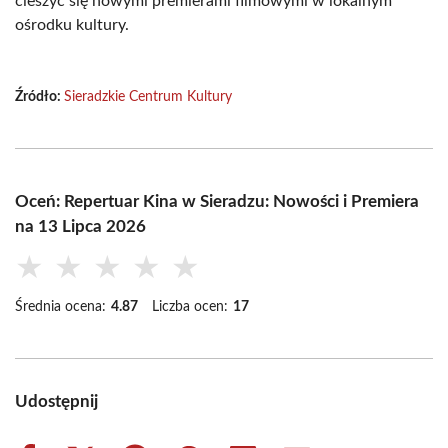
cieszyć się nowymi premierami filmowymi w lokalnym
ośrodku kultury.
Źródło:
Sieradzkie Centrum Kultury
Oceń: Repertuar Kina w Sieradzu: Nowości i Premiera
na 13 Lipca 2026
★
★
★
★
★
Średnia ocena:
4.87
Liczba ocen:
17
Udostępnij