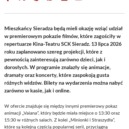
on
on
on
on
on
on
Facebook
X
Pinterest
WhatsApp
LinkedIn
Email
(Twitter)
Mieszkańcy Sieradza będą mieli okazję wziąć udział
w premierowym pokazie filmów, które zagościły w
repertuarze Kina-Teatru SCK Sieradz. 13 lipca 2026
roku zaplanowano szereg projekcji, które z
pewnością zainteresują zarówno dzieci, jak i
dorosłych. W programie znalazły się animacje,
dramaty oraz koncerty, które zaspokoją gusta
różnych widzów. Bilety na wydarzenia można nabyć
zarówno w kasie, jak i online.
W ofercie znajduje się między innymi premierowy pokaz
animacji „Vaiana”, który będzie miała miejsce o 13:30 oraz
15:30 w różnych salach. Z kolei „Minionki i Straszydła”,
które są kolejną częścią popularnej serii, przyciągną