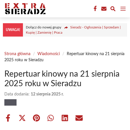
Przejdź
M
do
treści
Dołącz do nowej grupy
Sieradz - Ogłoszenia | Sprzedam |
UWAGA!
Kupię | Zamienię | Praca
Strona główna
/
Wiadomości
/
Repertuar kinowy na 21 sierpnia
2025 roku w Sieradzu
Repertuar kinowy na 21 sierpnia
2025 roku w Sieradzu
Data dodania:
12 sierpnia 2025 r.
Share
Share
Share
Share
Share
Share
on
on
on
on
on
on
Facebook
X
Pinterest
WhatsApp
LinkedIn
Email