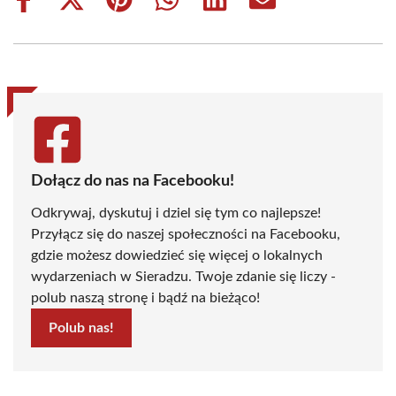
Share
Share
Share
Share
Share
Share
on
on
on
on
on
on
Facebook
X
Pinterest
WhatsApp
LinkedIn
Email
(Twitter)
Dołącz do nas na Facebooku!
Odkrywaj, dyskutuj i dziel się tym co najlepsze!
Przyłącz się do naszej społeczności na Facebooku,
gdzie możesz dowiedzieć się więcej o lokalnych
wydarzeniach w Sieradzu. Twoje zdanie się liczy -
polub naszą stronę i bądź na bieżąco!
Polub nas!