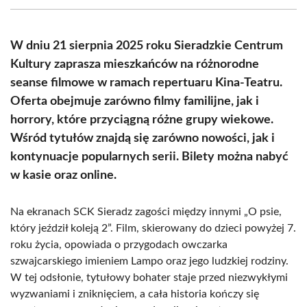
(Twitter)
W dniu 21 sierpnia 2025 roku Sieradzkie Centrum
Kultury zaprasza mieszkańców na różnorodne
seanse filmowe w ramach repertuaru Kina-Teatru.
Oferta obejmuje zarówno filmy familijne, jak i
horrory, które przyciągną różne grupy wiekowe.
Wśród tytułów znajdą się zarówno nowości, jak i
kontynuacje popularnych serii. Bilety można nabyć
w kasie oraz online.
Na ekranach SCK Sieradz zagości między innymi „O psie,
który jeździł koleją 2”. Film, skierowany do dzieci powyżej 7.
roku życia, opowiada o przygodach owczarka
szwajcarskiego imieniem Lampo oraz jego ludzkiej rodziny.
W tej odsłonie, tytułowy bohater staje przed niezwykłymi
wyzwaniami i zniknięciem, a cała historia kończy się