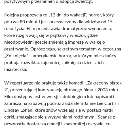
pozytywnym przesłaniem o adopcji zwierząt.
Kolejna propozycja to „13 dni do wakacji”, horror, który
potrwa 80 minut i jest przeznaczony dla widzów od 15.
roku życia. Film przedstawia dramatyczne wydarzenia,
które rozgrywają się w piątkowy wieczór, gdzie
nieodpowiedni goście zmieniają imprezę w walkę o
przetrwanie. Oprócz tego, sekretnym tematem wieczoru są
„Zniknięcia” – amerykański horror, w którym mieszkańcy
próbują rozwikłać tajemnicę zniknięcia dzieci z ich
miasteczka.
W repertuarze nie brakuje także komedii „Zakręcony piątek
2”, prezentującej kontynuację hitowego filmu z 2003 roku.
Film dostępny jest w wersji z dubbingiem lub napisami i
zaprasza na zabawną podróż z udziałem Jamie Lee Curtis i
Lindsay Lohan, które znów wcielają się w postaci matki i
córki, zmagające się z wyzwaniami rodzinnymi. Seanse z
pewnością dostarczą emocji i znakomitej rozrywki, co