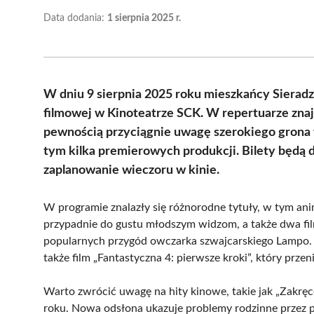
Data dodania:
1 sierpnia 2025 r.
W dniu 9 sierpnia 2025 roku mieszkańcy Sieradza
filmowej w Kinoteatrze SCK. W repertuarze znajdą
pewnością przyciągnie uwagę szerokiego grona
tym kilka premierowych produkcji. Bilety będą d
zaplanowanie wieczoru w kinie.
W programie znalazły się różnorodne tytuły, w tym an
przypadnie do gustu młodszym widzom, a także dwa filmy 
popularnych przygód owczarka szwajcarskiego Lampo. Dl
także film „Fantastyczna 4: pierwsze kroki”, który prze
Warto zwrócić uwagę na hity kinowe, takie jak „Zakręco
roku. Nowa odsłona ukazuje problemy rodzinne przez