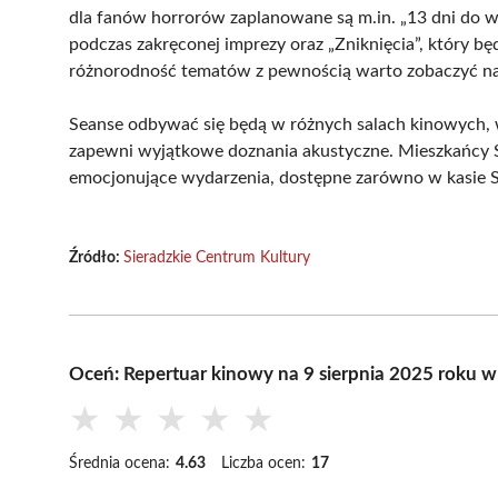
dla fanów horrorów zaplanowane są m.in. „13 dni do wa
podczas zakręconej imprezy oraz „Zniknięcia”, który będ
różnorodność tematów z pewnością warto zobaczyć na 
Seanse odbywać się będą w różnych salach kinowych,
zapewni wyjątkowe doznania akustyczne. Mieszkańcy Si
emocjonujące wydarzenia, dostępne zarówno w kasie SC
Źródło:
Sieradzkie Centrum Kultury
Oceń: Repertuar kinowy na 9 sierpnia 2025 roku w
★
★
★
★
★
Średnia ocena:
4.63
Liczba ocen:
17