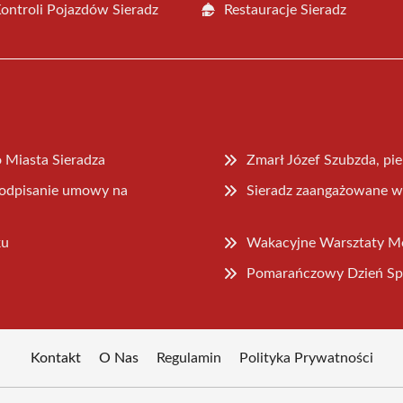
Kontroli Pojazdów Sieradz
Restauracje Sieradz
Miasta Sieradza
Zmarł Józef Szubzda, pi
 podpisanie umowy na
Sieradz zaangażowane w 
ku
Wakacyjne Warsztaty Mod
Pomarańczowy Dzień Spor
Kontakt
O Nas
Regulamin
Polityka Prywatności