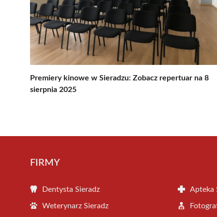
Premiery kinowe w Sieradzu: Zobacz repertuar na 8
sierpnia 2025
FIRMY
Dentysta Sieradz
Apteka 
Weterynarz Sieradz
Fotogra