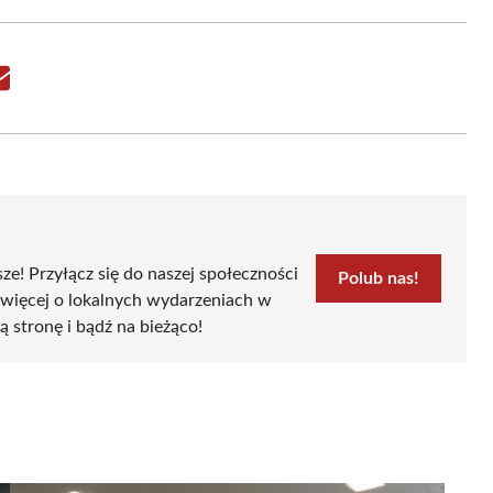
Share
on
Email
sze! Przyłącz się do naszej społeczności
Polub nas!
 więcej o lokalnych wydarzeniach w
zą stronę i bądź na bieżąco!