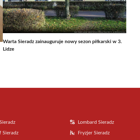
Warta Sieradz zainauguruje nowy sezon piłkarski w 3.
Lidze
Sieradz
Lombard Sieradz
f Sieradz
Fryzjer Sieradz