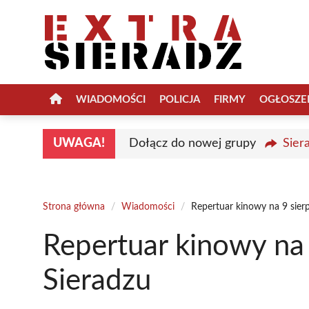
Przejdź
do
treści
WIADOMOŚCI
POLICJA
FIRMY
OGŁOSZE
UWAGA!
Dołącz do nowej grupy
Sier
Strona główna
/
Wiadomości
/
Repertuar kinowy na 9 sier
Repertuar kinowy na 
Sieradzu