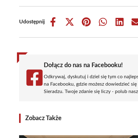
Udostępnij
Share
Share
Share
Share
Share
on
on
on
on
on
Facebook
X
Pinterest
WhatsApp
LinkedIn
(Twitter)
Dołącz do nas na Facebooku!
Odkrywaj, dyskutuj i dziel się tym co najlep
na Facebooku, gdzie możesz dowiedzieć się
Sieradzu. Twoje zdanie się liczy - polub nas
Zobacz Także