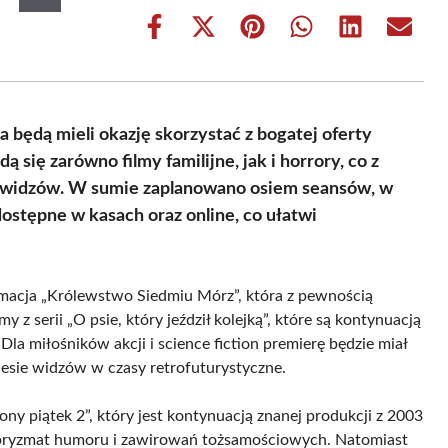
Share
Share
Share
Share
Share
Share
on
on
on
on
on
on
Facebook
X
Pinterest
WhatsApp
LinkedIn
Email
(Twitter)
 będą mieli okazję skorzystać z bogatej oferty
 się zarówno filmy familijne, jak i horrory, co z
 widzów. W sumie zaplanowano osiem seansów, w
ostępne w kasach oraz online, co ułatwi
imacja „Królewstwo Siedmiu Mórz”, która z pewnością
z serii „O psie, który jeździł kolejką”, które są kontynuacją
a miłośników akcji i science fiction premierę będzie miał
niesie widzów w czasy retrofuturystyczne.
ny piątek 2”, który jest kontynuacją znanej produkcji z 2003
 pryzmat humoru i zawirowań tożsamościowych. Natomiast