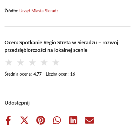
Źródło:
Urząd Miasta Sieradz
Oceń: Spotkanie Regio Strefa w Sieradzu – rozwój
przedsiębiorczości na lokalnej scenie
★
★
★
★
★
Średnia ocena:
4.77
Liczba ocen:
16
Udostępnij
Share
Share
Share
Share
Share
Share
on
on
on
on
on
on
Facebook
X
Pinterest
WhatsApp
LinkedIn
Email