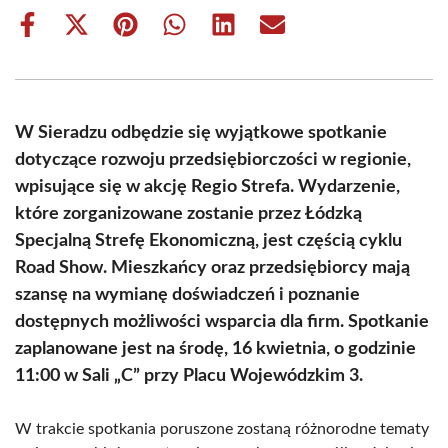
Share
Share
Share
Share
Share
Share
on
on
on
on
on
on
Facebook
X
Pinterest
WhatsApp
LinkedIn
Email
(Twitter)
W Sieradzu odbędzie się wyjątkowe spotkanie
dotyczące rozwoju przedsiębiorczości w regionie,
wpisujące się w akcję Regio Strefa. Wydarzenie,
które zorganizowane zostanie przez Łódzką
Specjalną Strefę Ekonomiczną, jest częścią cyklu
Road Show. Mieszkańcy oraz przedsiębiorcy mają
szansę na wymianę doświadczeń i poznanie
dostępnych możliwości wsparcia dla firm. Spotkanie
zaplanowane jest na środę, 16 kwietnia, o godzinie
11:00 w Sali „C” przy Placu Wojewódzkim 3.
W trakcie spotkania poruszone zostaną różnorodne tematy