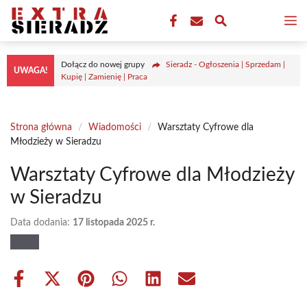
Przejdź
M
do
treści
Dołącz do nowej grupy
Sieradz - Ogłoszenia | Sprzedam |
UWAGA!
Kupię | Zamienię | Praca
Strona główna
/
Wiadomości
/
Warsztaty Cyfrowe dla
Młodzieży w Sieradzu
Warsztaty Cyfrowe dla Młodzieży
w Sieradzu
Data dodania:
17 listopada 2025 r.
Share
Share
Share
Share
Share
Share
on
on
on
on
on
on
Facebook
X
Pinterest
WhatsApp
LinkedIn
Email