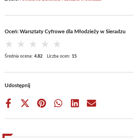
Oceń: Warsztaty Cyfrowe dla Młodzieży w Sieradzu
★
★
★
★
★
Średnia ocena:
4.82
Liczba ocen:
15
Udostępnij
Share
Share
Share
Share
Share
Share
on
on
on
on
on
on
Facebook
X
Pinterest
WhatsApp
LinkedIn
Email
(Twitter)