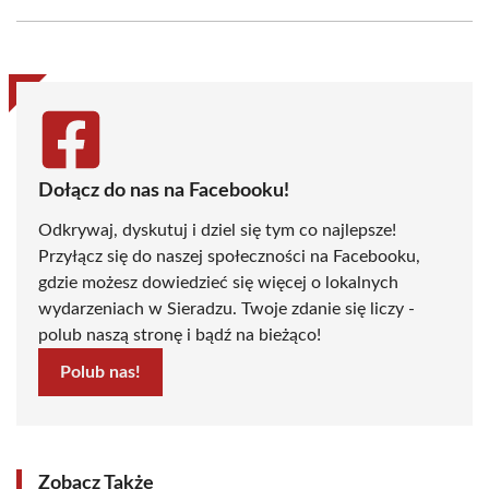
Facebook
X
Pinterest
WhatsApp
LinkedIn
Email
(Twitter)
Dołącz do nas na Facebooku!
Odkrywaj, dyskutuj i dziel się tym co najlepsze!
Przyłącz się do naszej społeczności na Facebooku,
gdzie możesz dowiedzieć się więcej o lokalnych
wydarzeniach w Sieradzu. Twoje zdanie się liczy -
polub naszą stronę i bądź na bieżąco!
Polub nas!
Zobacz Także