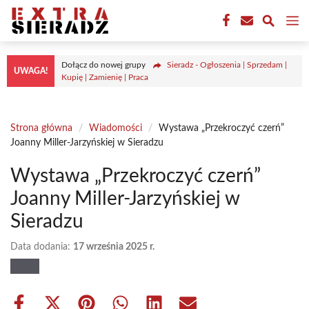
Przejdź
M
do
treści
Dołącz do nowej grupy
Sieradz - Ogłoszenia | Sprzedam |
UWAGA!
Kupię | Zamienię | Praca
Strona główna
/
Wiadomości
/
Wystawa „Przekroczyć czerń”
Joanny Miller-Jarzyńskiej w Sieradzu
Wystawa „Przekroczyć czerń”
Joanny Miller-Jarzyńskiej w
Sieradzu
Data dodania:
17 września 2025 r.
Share
Share
Share
Share
Share
Share