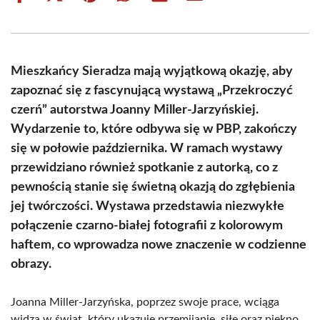
on
on
on
on
on
on
Facebook
X
Pinterest
WhatsApp
LinkedIn
Email
(Twitter)
Mieszkańcy Sieradza mają wyjątkową okazję, aby
zapoznać się z fascynującą wystawą „Przekroczyć
czerń” autorstwa Joanny Miller-Jarzyńskiej.
Wydarzenie to, które odbywa się w PBP, zakończy
się w połowie października. W ramach wystawy
przewidziano również spotkanie z autorką, co z
pewnością stanie się świetną okazją do zgłębienia
jej twórczości. Wystawa przedstawia niezwykłe
połączenie czarno-białej fotografii z kolorowym
haftem, co wprowadza nowe znaczenie w codzienne
obrazy.
Joanna Miller-Jarzyńska, poprzez swoje prace, wciąga
widza w świat, który ukazuje przemijanie, siłę oraz piękno