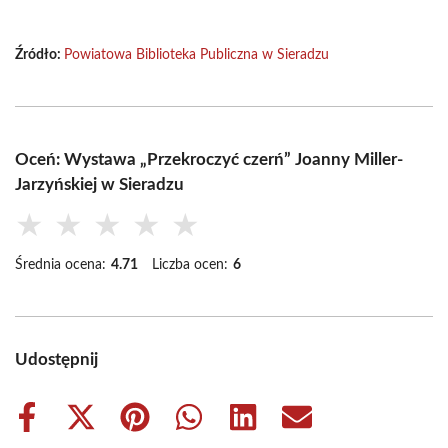
Źródło:
Powiatowa Biblioteka Publiczna w Sieradzu
Oceń: Wystawa „Przekroczyć czerń” Joanny Miller-
Jarzyńskiej w Sieradzu
★
★
★
★
★
Średnia ocena:
4.71
Liczba ocen:
6
Udostępnij
Share
Share
Share
Share
Share
Share
on
on
on
on
on
on