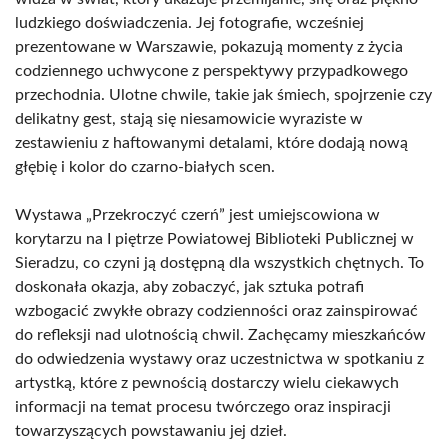
ludzkiego doświadczenia. Jej fotografie, wcześniej
prezentowane w Warszawie, pokazują momenty z życia
codziennego uchwycone z perspektywy przypadkowego
przechodnia. Ulotne chwile, takie jak śmiech, spojrzenie czy
delikatny gest, stają się niesamowicie wyraziste w
zestawieniu z haftowanymi detalami, które dodają nową
głębię i kolor do czarno-białych scen.
Wystawa „Przekroczyć czerń” jest umiejscowiona w
korytarzu na I piętrze Powiatowej Biblioteki Publicznej w
Sieradzu, co czyni ją dostępną dla wszystkich chętnych. To
doskonała okazja, aby zobaczyć, jak sztuka potrafi
wzbogacić zwykłe obrazy codzienności oraz zainspirować
do refleksji nad ulotnością chwil. Zachęcamy mieszkańców
do odwiedzenia wystawy oraz uczestnictwa w spotkaniu z
artystką, które z pewnością dostarczy wielu ciekawych
informacji na temat procesu twórczego oraz inspiracji
towarzyszących powstawaniu jej dzieł.