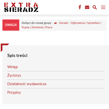
Przejdź
M
do
treści
Dołącz do nowej grupy
Sieradz - Ogłoszenia | Sprzedam |
UWAGA!
Kupię | Zamienię | Praca
Spis treści
Wstęp
Życiorys
Działalność wydawnicza
Przypisy