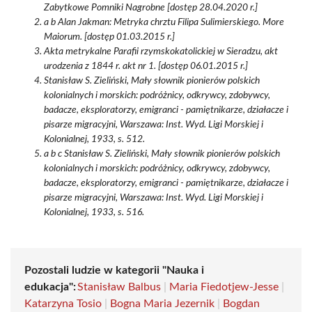
Zabytkowe Pomniki Nagrobne [dostęp 28.04.2020 r.]
a b Alan Jakman: Metryka chrztu Filipa Sulimierskiego. More
Maiorum. [dostęp 01.03.2015 r.]
Akta metrykalne Parafii rzymskokatolickiej w Sieradzu, akt
urodzenia z 1844 r. akt nr 1. [dostęp 06.01.2015 r.]
Stanisław S. Zieliński, Mały słownik pionierów polskich
kolonialnych i morskich: podróżnicy, odkrywcy, zdobywcy,
badacze, eksploratorzy, emigranci - pamiętnikarze, działacze i
pisarze migracyjni, Warszawa: Inst. Wyd. Ligi Morskiej i
Kolonialnej, 1933, s. 512.
a b c Stanisław S. Zieliński, Mały słownik pionierów polskich
kolonialnych i morskich: podróżnicy, odkrywcy, zdobywcy,
badacze, eksploratorzy, emigranci - pamiętnikarze, działacze i
pisarze migracyjni, Warszawa: Inst. Wyd. Ligi Morskiej i
Kolonialnej, 1933, s. 516.
Pozostali ludzie w kategorii "Nauka i
edukacja":
Stanisław Balbus
|
Maria Fiedotjew-Jesse
|
Katarzyna Tosio
|
Bogna Maria Jezernik
|
Bogdan