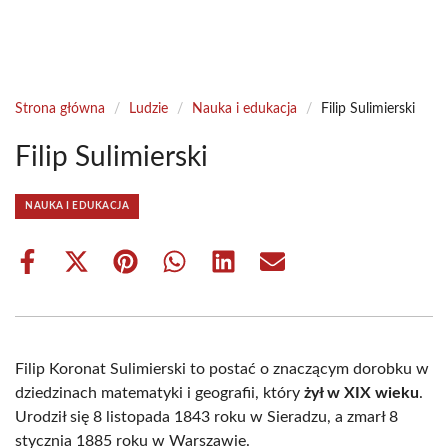
Strona główna
/
Ludzie
/
Nauka i edukacja
/
Filip Sulimierski
Filip Sulimierski
NAUKA I EDUKACJA
Share
Share
Share
Share
Share
Share
on
on
on
on
on
on
Facebook
X
Pinterest
WhatsApp
LinkedIn
Email
(Twitter)
Filip Koronat Sulimierski to postać o znaczącym dorobku w
dziedzinach matematyki i geografii, który
żył w XIX wieku
.
Urodził się 8 listopada 1843 roku w Sieradzu, a zmarł 8
stycznia 1885 roku w Warszawie.