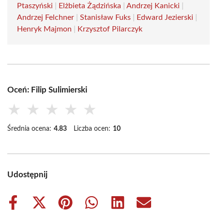
Ptaszyński
|
Elżbieta Żądzińska
|
Andrzej Kanicki
|
Andrzej Felchner
|
Stanisław Fuks
|
Edward Jezierski
|
Henryk Majmon
|
Krzysztof Pilarczyk
Oceń: Filip Sulimierski
★
★
★
★
★
Średnia ocena:
4.83
Liczba ocen:
10
Udostępnij
Share
Share
Share
Share
Share
Share
on
on
on
on
on
on