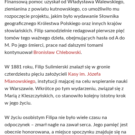
Finansową pomoc uzyskał od Władysława Walewskiego,
ziemianina z powiatu kutnowskiego, co umożliwiło mu
rozpoczęcie projektu, jakim było wydawanie Słownika
geograficznego Królestwa Polskiego oraz innych krajów
słowiańskich. Filip samodzielnie redagował pierwsze pięć
tomów tego ważnego dzieła, obejmujących hasła od A do
M. Po jego śmierci, prace nad dalszymi tomami
kontynuował
Bronisław Chlebowski
.
W 1881 roku, Filip Sulimierski znalazł się w gronie
czterdziestu pięciu założycieli
Kasy im. Józefa
Mianowskiego
, instytucji mającej na celu wspieranie nauki
w Warszawie. Wkrótce po tym wydarzeniu, związał się z
Marią z Kleszczyńskich, co stanowiło kolejny istotny krok
w jego życiu.
W życiu osobistym Filipa nie było wiele czasu na
odpoczynek – zmarł nagle na zawał serca. Jego pamięć jest
obecnie honorowana, a miejsce spoczynku znajduje się na