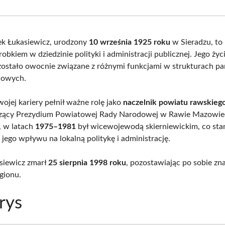
Facebook
X
Pinterest
What
(Twitter)
k Łukasiewicz, urodzony
10 września 1925 roku
w Sieradzu, to 
bkiem w dziedzinie polityki i administracji publicznej. Jego życ
stało owocnie związane z różnymi funkcjami w strukturach pa
wowych.
ojej kariery pełnił ważne rolę jako
naczelnik powiatu rawskieg
zący Prezydium Powiatowej Rady Narodowej w Rawie Mazowiec
 w latach
1975–1981
był wicewojewodą skierniewickim, co sta
jego wpływu na lokalną politykę i administrację.
siewicz zmarł
25 sierpnia 1998 roku
, pozostawiając po sobie zn
egionu.
rys