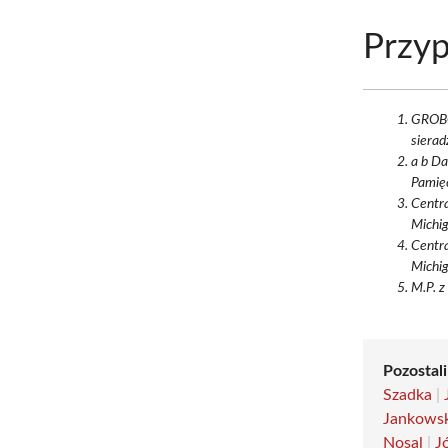
Przyp
GROBO
sierad
a b Da
Pamięc
Centra
Michig
Centra
Michig
M.P. z
Pozostali
Szadka
|
Jankowski
Nosal
|
J