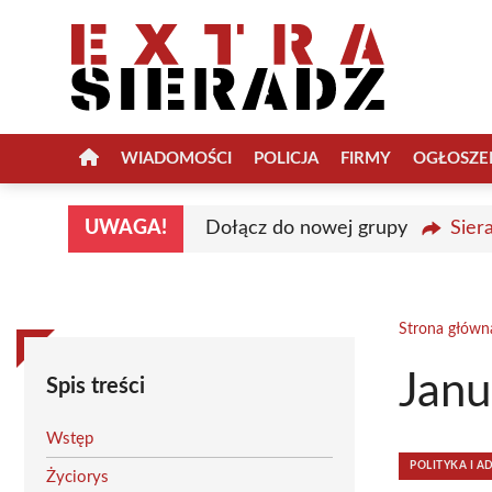
Przejdź
do
treści
WIADOMOŚCI
POLICJA
FIRMY
OGŁOSZE
UWAGA!
Dołącz do nowej grupy
Sier
Strona główn
Janu
Spis treści
Wstęp
POLITYKA I A
Życiorys