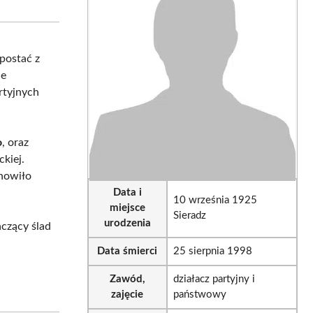
sApp
LinkedIn
Email
postać z
ie
rtyjnych
o
, oraz
kiej.
nowiło
Data i
10 września 1925
miejsce
Sieradz
urodzenia
aczący ślad
Data śmierci
25 sierpnia 1998
Zawód,
działacz partyjny i
zajęcie
państwowy