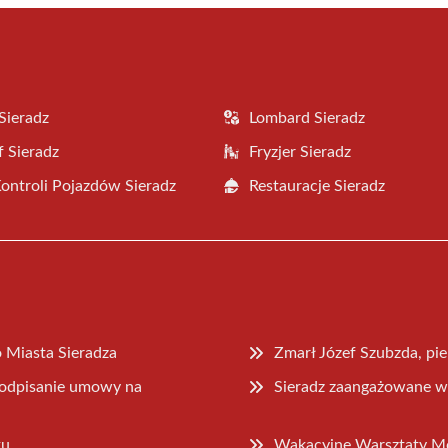
Sieradz
Lombard Sieradz
f Sieradz
Fryzjer Sieradz
Kontroli Pojazdów Sieradz
Restauracje Sieradz
Miasta Sieradza
Zmarł Józef Szubzda, pi
 podpisanie umowy na
Sieradz zaangażowane w 
ku
Wakacyjne Warsztaty Mod