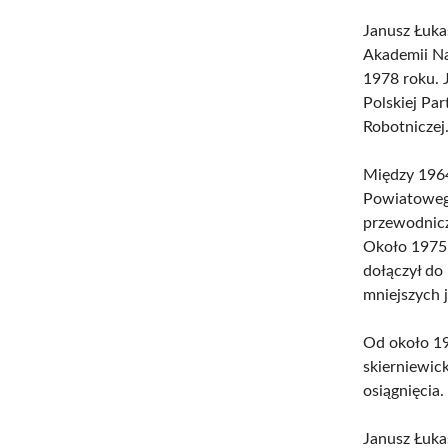
Janusz Łuka
Akademii Na
1978 roku. 
Polskiej Par
Robotniczej
Między 1964
Powiatowego
przewodnic
Około 1975 
dołączył do
mniejszych 
Od około 1
skierniewic
osiągnięcia.
Janusz Łuk