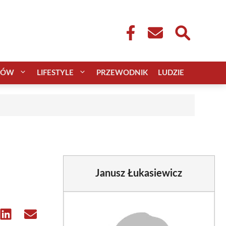
CÓW
LIFESTYLE
PRZEWODNIK
LUDZIE
Janusz Łukasiewicz
e
Share
Share
on
on