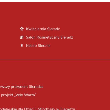
Kwiaciarnia Sieradz
Salon Kosmetyczny Sieradz
Kebab Sieradz
erwszy prezydent Sieradza
projekt „Velo Warta”
elarskie dla Dzieci i Młodzieży w Sieradzu