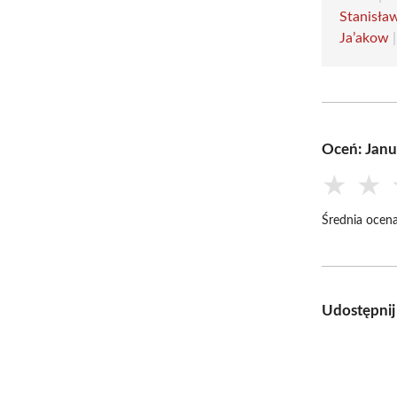
Stanisła
Ja’akow
Oceń: Janu
★
★
Średnia ocena
Udostępnij