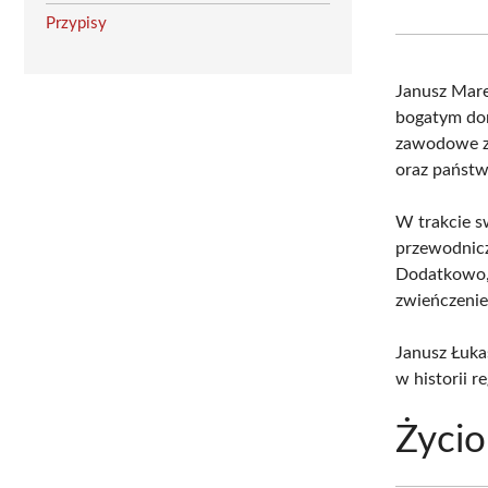
Przypisy
Janusz Mare
bogatym doro
zawodowe zo
oraz państ
W trakcie sw
przewodnic
Dodatkowo,
zwieńczenie 
Janusz Łuka
w historii r
Życio