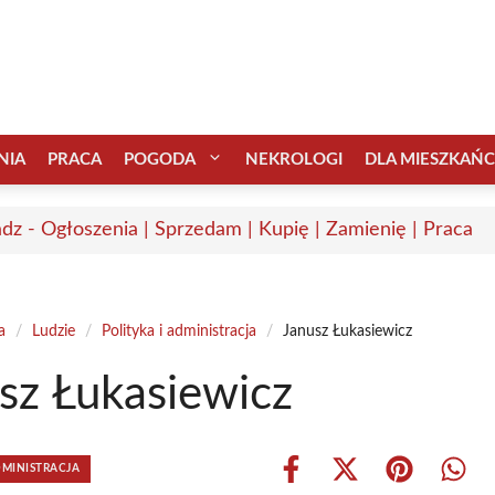
NIA
PRACA
POGODA
NEKROLOGI
DLA MIESZKAŃ
adz - Ogłoszenia | Sprzedam | Kupię | Zamienię | Praca
a
/
Ludzie
/
Polityka i administracja
/
Janusz Łukasiewicz
sz Łukasiewicz
DMINISTRACJA
Share
Share
Share
Shar
on
on
on
on