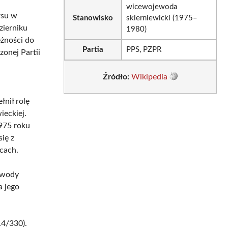
wicewojewoda
rsu w
Stanowisko
skierniewicki (1975–
zierniku
1980)
eżności do
Partia
PPS, PZPR
zonej Partii
Źródło:
Wikipedia
nił rolę
eckiej.
975 roku
ię z
cach.
ewody
a jego
4/330).