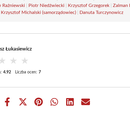
w Rażniewski
|
Piotr Niedźwiecki
|
Krzysztof Grzegorek
|
Zalman 
|
Krzysztof Michalski (samorządowiec)
|
Danuta Turczynowicz
sz Łukasiewicz
★
★
★
:
4.92
Liczba ocen:
7
Share
Share
Share
Share
Share
Share
on
on
on
on
on
on
Facebook
X
Pinterest
WhatsApp
LinkedIn
Email
(Twitter)