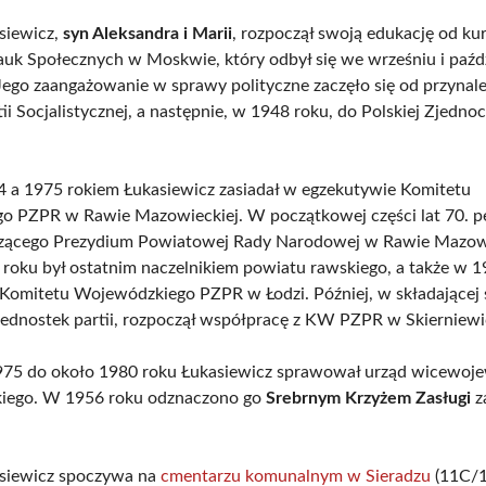
siewicz,
syn Aleksandra i Marii
, rozpoczął swoją edukację od ku
uk Społecznych w Moskwie, który odbył się we wrześniu i paźd
Jego zaangażowanie w sprawy polityczne zaczęło się od przynal
tii Socjalistycznej, a następnie, w 1948 roku, do Polskiej Zjednoc
.
 a 1975 rokiem Łukasiewicz zasiadał w egzekutywie Komitetu
 PZPR w Rawie Mazowieckiej. W początkowej części lat 70. peł
zącego Prezydium Powiatowej Rady Narodowej w Rawie Mazowi
roku był ostatnim naczelnikiem powiatu rawskiego, a także w 1
 Komitetu Wojewódzkiego PZPR w Łodzi. Później, w składającej s
jednostek partii, rozpoczął współpracę z KW PZPR w Skierniewi
975 do około 1980 roku Łukasiewicz sprawował urząd wicewoj
kiego. W 1956 roku odznaczono go
Srebrnym Krzyżem Zasługi
z
asiewicz spoczywa na
cmentarzu komunalnym w Sieradzu
(11C/1