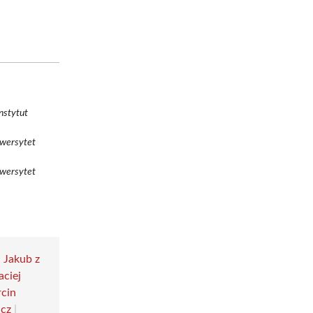
nstytut
niwersytet
niwersytet
|
Jakub z
ciej
cin
icz
|