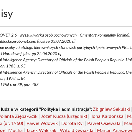
isy
NET 2.6 - wyszukiwarka osób pochowanych - Cmentarz komunalny [online],
zklocko.grobonet.com [dostęp 03.07.2020 r.]
ne osoby z katalogu kierowniczych stanowisk partyjnych i państwowych PRL. I
i Narodowej. [dostęp 22.06.2020 r.]
l Intelligence Agency: Directory of Officials of the Polish People's Republic. U
an, 1983, s. 95.
l Intelligence Agency: Directory of Officials of the Polish People's Republic. U
an, 1978, s. 84.
 1956 r. nr 39, poz. 483
 ludzie w kategorii "Polityka i administracja":
Zbigniew Sekulski
Jolanta Zięba-Gzik
|
Józef Kucza (urzędnik)
|
Ilona Kałdońska
|
Ma
 (ur. 1960)
|
Paweł Wdówik
|
Dorota Ryl
|
Paweł Osiewała
|
Mar
ózef Mucha
|
Jacek Walczak
|
Witold Gwiazda
|
Marcin Anaszew